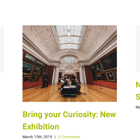
N
S
Ma
Bring your Curiosity: New
Exhibition
March 15th, 2019
|
0 Comments