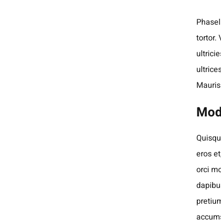
Phasel
tortor.
ultrici
ultrice
Mauris
Mod
Quisque
eros et
orci mo
dapibus
pretiu
accums