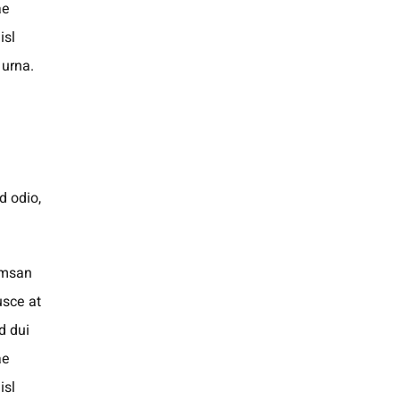
ae
isl
 urna.
d odio,
cumsan
usce at
d dui
ae
isl