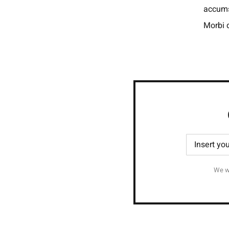
accums
Morbi d
We wi