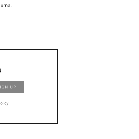
 urna.
s
olicy.