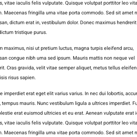
, vitae iaculis felis vulputate. Quisque volutpat porttitor leo vit
m. Maecenas fringilla urna vitae porta commodo. Sed sit amet n
an, dictum erat in, vestibulum dolor. Donec maximus hendrerit
ictum tristique purus.
m maximus, nisi ut pretium luctus, magna turpis eleifend arcu,
an congue nibh urna sed ipsum. Mauris mattis non neque vel
it. Cras gravida, velit vitae semper aliquet, metus tellus eleifen
lisis risus sapien.
 imperdiet erat eget elit varius varius. In nec dui lobortis, ac
, tempus mauris. Nunc vestibulum ligula a ultrices imperdiet. F
lestie erat euismod ultricies et eu erat. Aenean vulputate erat i
, vitae iaculis felis vulputate. Quisque volutpat porttitor leo vit
m. Maecenas fringilla urna vitae porta commodo. Sed sit amet n