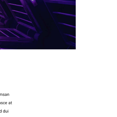
cumsan
usce at
d dui