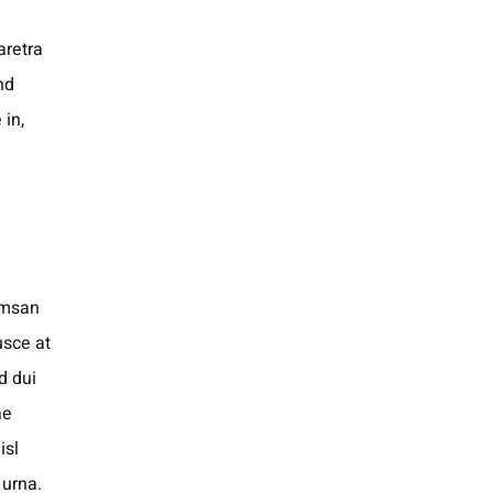
aretra
nd
 in,
cumsan
usce at
d dui
ae
isl
 urna.