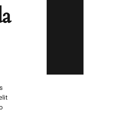
da
s
lit
to