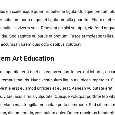
lus eu scelerisque quam, id pulvinar ligula. Quisque pretium ph
 Vestibulum porta neque et ligula fringilla pharetra. Etiam eleife
es nulla, in viverra velit. Praesent ac nisl volutpat, eleifend neque
s dui. Sed sagittis eu purus et pretium. Fusce et molestie tellus.
 accumsan lorem quis odio dapibus volutpat.
ern Art Education
 imperdiet erat eget elit varius varius. In nec dui lobortis, ac
, tempus mauris. Nunc vestibulum ligula a ultrices imperdiet. F
lestie erat euismod ultricies et eu erat. Aenean vulputate erat i
, vitae iaculis felis vulputate. Quisque volutpat porttitor leo vit
m. Maecenas fringilla urna vitae porta commodo. Sed sit amet n
an, dictum erat in, vestibulum dolor. Donec maximus hendrerit