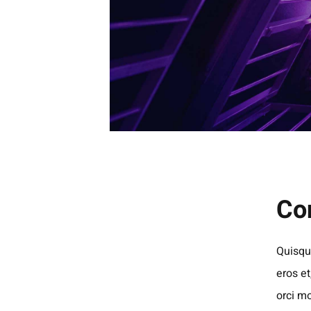
Co
Quisque
eros et
orci mo