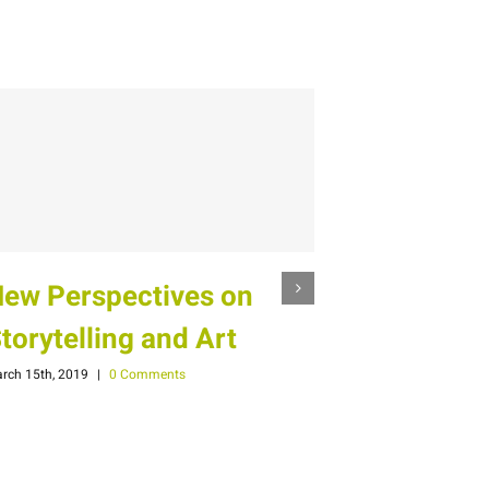
ew Perspectives on
Valerie 
torytelling and Art
March 15th, 2019
rch 15th, 2019
|
0 Comments