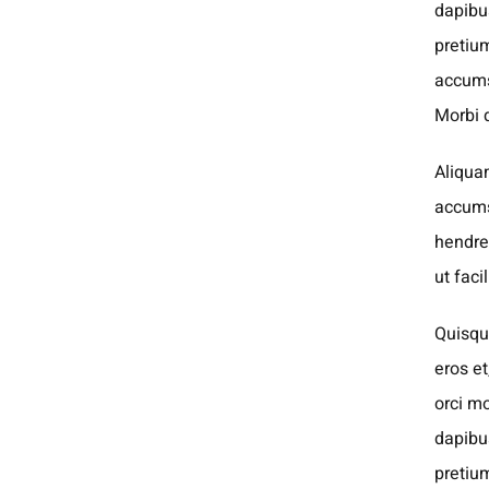
dapibus
pretiu
accums
Morbi d
Aliqua
accums
hendrer
ut faci
Quisque
eros et
orci mo
dapibus
pretiu